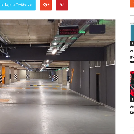
ierkaj) na Twitterze
B
W 
gó
na
B
W
ki