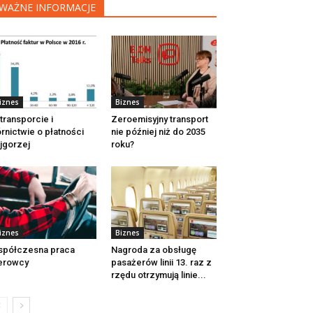
WAŻNE INFORMACJE
iznes
Biznes
transporcie i
Zeroemisyjny transport
rnictwie o płatności
nie później niż do 2035
jgorzej
roku?
iznes
Biznes
spółczesna praca
Nagroda za obsługę
erowcy
pasażerów linii 13. raz z
rzędu otrzymują linie...