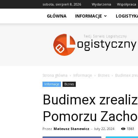
sobota, sierpień 8, 2026
Wydarzenia
Współpraca
GŁÓWNA
INFORMACJE
LOGISTYK
eLogistyczny
–
Twój
Serwis
Logistyczny
Strona główna
Informacje
Biznes
Budimex zre
Informacje
Biznes
Budimex zrealiz
Pomorzu Zach
Przez
Mateusz Stanewicz
-
luty 22, 2024
1361