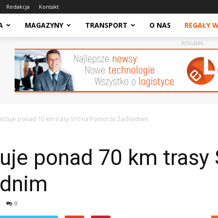
Redakcja
Kontakt
A
MAGAZYNY
TRANSPORT
O NAS
REGAŁY 
- REKLAMA -
alizuje ponad 70 km trasy S10 na Pomorzu Zachodnim
uje ponad 70 km trasy
odnim
0