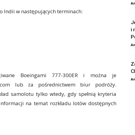
An
do Indii w następujących terminach:
J
i
P
An
Z
C
ugiwane Boeingami 777-300ER i można je
An
s.com lub za pośrednictwem biur podróży.
ad samolotu tylko wtedy, gdy spełnią kryteria
informacji na temat rozkładu lotów dostępnych