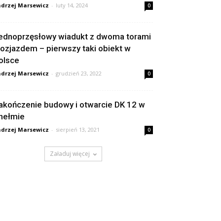
drzej Marsewicz
-
luty 14, 2024
0
ednoprzęsłowy wiadukt z dwoma torami
 rozjazdem – pierwszy taki obiekt w
olsce
drzej Marsewicz
-
grudzień 23, 2022
0
akończenie budowy i otwarcie DK 12 w
hełmie
drzej Marsewicz
-
sierpień 13, 2021
0
Załaduj więcej