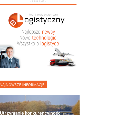
- REKLAMA -
NAJNOWSZE INFORMACJE
Utrzymanie konkurencyjności