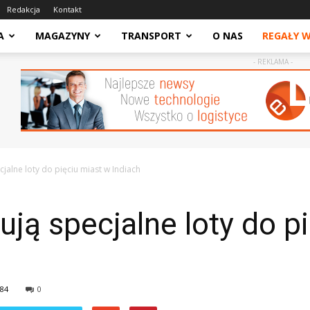
Redakcja
Kontakt
A
MAGAZYNY
TRANSPORT
O NAS
REGAŁY 
- REKLAMA -
cjalne loty do pięciu miast w Indiach
ują specjalne loty do p
84
0