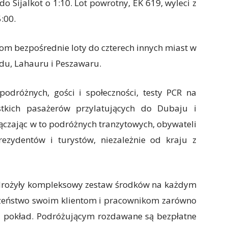
o Sijalkot o 1:10. Lot powrotny, EK 619, wyleci z
5:00.
ntom bezpośrednie loty do czterech innych miast w
adu, Lahauru i Peszawaru.
odróżnych, gości i społeczności, testy PCR na
tkich pasażerów przylatujących do Dubaju i
ączając w to podróżnych tranzytowych, obywateli
ezydentów i turystów, niezależnie od kraju z
wdrożyły kompleksowy zestaw środków na każdym
czeństwo swoim klientom i pracownikom zarówno
 na pokład. Podróżującym rozdawane są bezpłatne