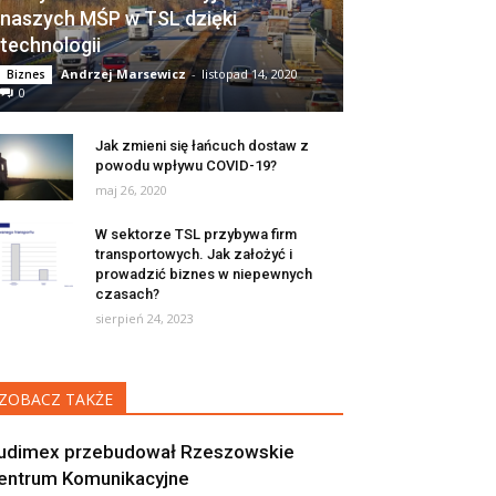
naszych MŚP w TSL dzięki
technologii
Andrzej Marsewicz
-
listopad 14, 2020
Biznes
0
Jak zmieni się łańcuch dostaw z
powodu wpływu COVID-19?
maj 26, 2020
W sektorze TSL przybywa firm
transportowych. Jak założyć i
prowadzić biznes w niepewnych
czasach?
sierpień 24, 2023
ZOBACZ TAKŻE
udimex przebudował Rzeszowskie
entrum ‎Komunikacyjne ‎