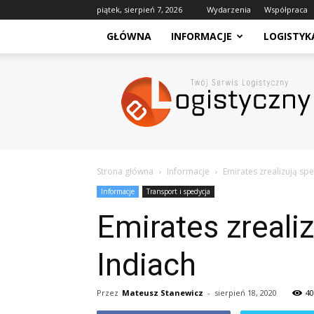
piątek, sierpień 7, 2026
Wydarzenia
Współpraca
GŁÓWNA
INFORMACJE
LOGISTYK
eLogistyczny
–
Twój
Serwis
Logistyczny
Strona główna
Informacje
Emirates zrealizują spe
Informacje
Transport i spedycja
Emirates zrealiz
Indiach
Przez
Mateusz Stanewicz
-
sierpień 18, 2020
40