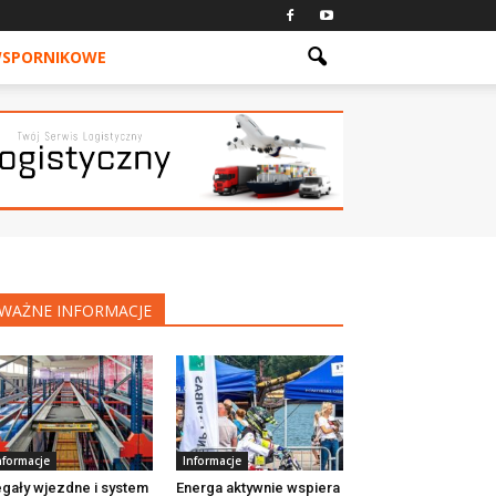
WSPORNIKOWE
WAŻNE INFORMACJE
nformacje
Informacje
gały wjezdne i system
Energa aktywnie wspiera