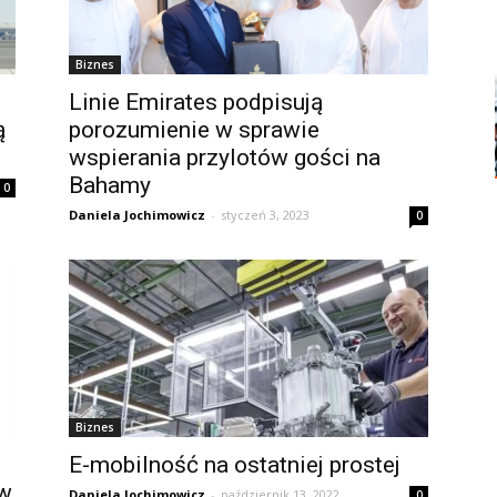
Biznes
Linie Emirates podpisują
ą
porozumienie w sprawie
wspierania przylotów gości na
Bahamy
0
Daniela Jochimowicz
-
styczeń 3, 2023
0
Biznes
E-mobilność na ostatniej prostej
 w
Daniela Jochimowicz
-
październik 13, 2022
0