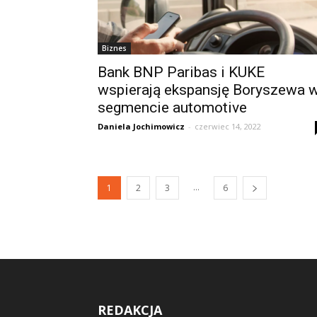
Biznes
Bank BNP Paribas i KUKE
wspierają ekspansję Boryszewa 
segmencie automotive
Daniela Jochimowicz
-
czerwiec 14, 2022
...
1
2
3
6
REDAKCJA