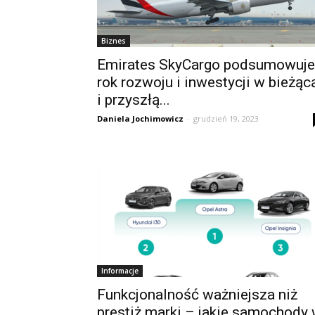
Biznes
Emirates SkyCargo podsumowuje
rok rozwoju i inwestycji w bieżąc
i przyszłą...
Daniela Jochimowicz
-
grudzień 19, 2023
Informacje
Funkcjonalność ważniejsza niż
prestiż marki – jakie samochody