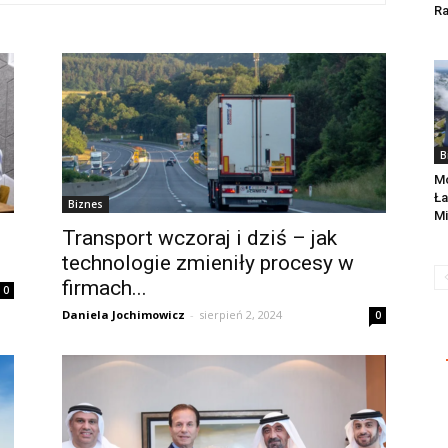
Ra
B
Mo
Ła
Biznes
Mi
Transport wczoraj i dziś – jak
technologie zmieniły procesy w
firmach...
0
Daniela Jochimowicz
-
sierpień 2, 2024
0