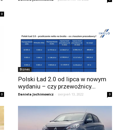
0
Biznes
Polski Ład 2.0 od lipca w nowym
wydaniu – czy przewoźnicy...
Daniela Jochimowicz
-
sierpień 13, 2022
0
0