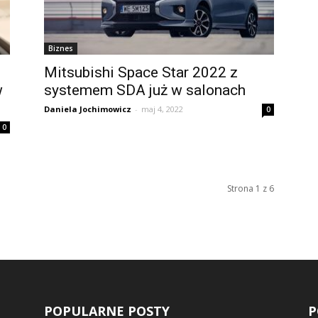
Biznes
Mitsubishi Space Star 2022 z
w
systemem SDA już w salonach
Daniela Jochimowicz
-
maj 4, 2022
0
0
Strona 1 z 6
POPULARNE POSTY
P