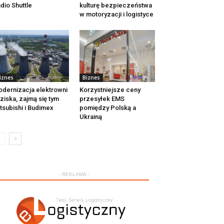
dio Shuttle
kulturę bezpieczeństwa
w motoryzacji i logistyce
iznes
Biznes
dernizacja elektrowni
Korzystniejsze ceny
ziska, zajmą się tym
przesyłek EMS
tsubishi i Budimex
pomiędzy Polską a
Ukrainą
- REKLAMA -