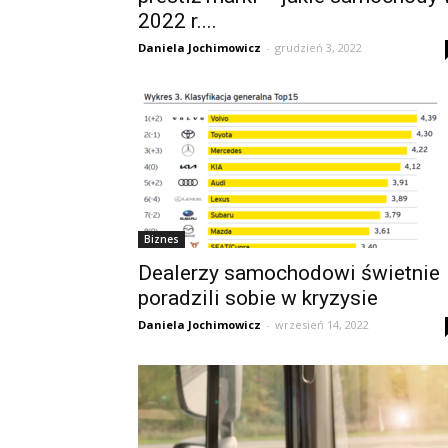
2022 r....
Daniela Jochimowicz
-
grudzień 3, 2022
Biznes
Dealerzy samochodowi świetnie
poradzili sobie w kryzysie
Daniela Jochimowicz
-
wrzesień 14, 2022