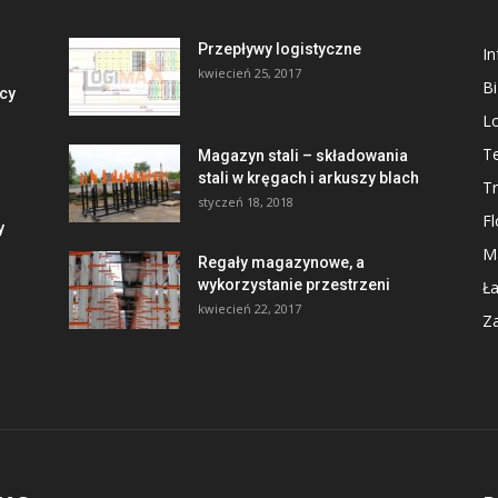
Przepływy logistyczne
I
kwiecień 25, 2017
B
cy
Lo
Te
Magazyn stali – składowania
stali w kręgach i arkuszy blach
Tr
styczeń 18, 2018
Fl
y
M
Regały magazynowe, a
wykorzystanie przestrzeni
Ł
kwiecień 22, 2017
Z