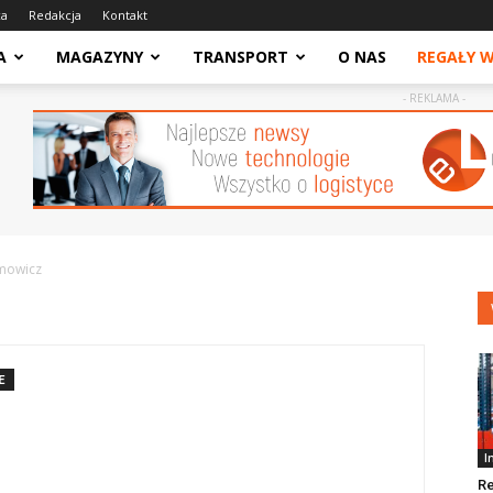
ca
Redakcja
Kontakt
A
MAGAZYNY
TRANSPORT
O NAS
REGAŁY 
- REKLAMA -
imowicz
E
I
Re