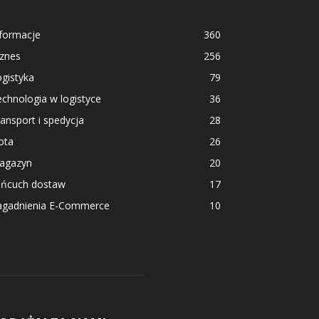
nformacje
360
iznes
256
gistyka
79
chnologia w logistyce
36
ansport i spedycja
28
ota
26
agazyn
20
ańcuch dostaw
17
agadnienia E-Commerce
10