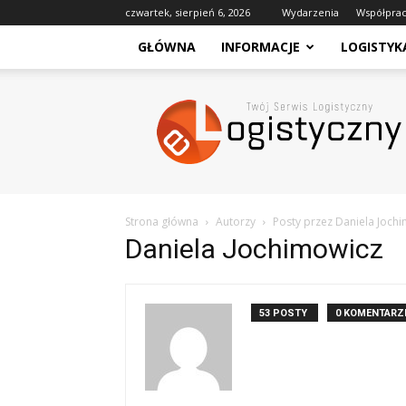
czwartek, sierpień 6, 2026
Wydarzenia
Współpra
GŁÓWNA
INFORMACJE
LOGISTYK
eLogistyczny
–
Twój
Serwis
Logistyczny
Strona główna
Autorzy
Posty przez Daniela Joch
Daniela Jochimowicz
53 POSTY
0 KOMENTARZ