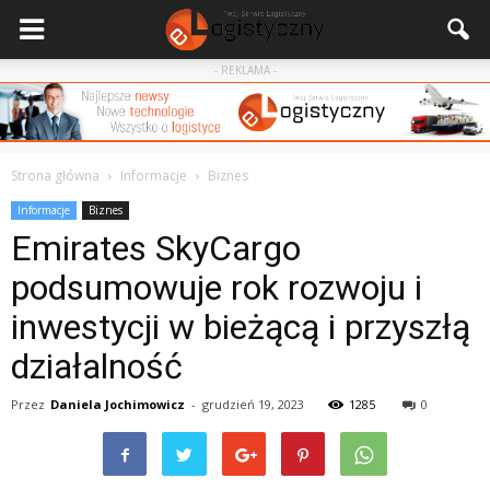
- REKLAMA -
Strona główna
Informacje
Biznes
Informacje
Biznes
Emirates SkyCargo
podsumowuje rok rozwoju i
inwestycji w bieżącą i przyszłą
działalność
Przez
Daniela Jochimowicz
-
grudzień 19, 2023
1285
0