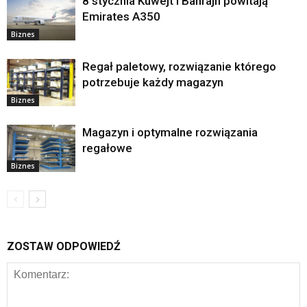
8 stycznia Kuwejt i Bahrajn powitają
Emirates A350
Biznes
Regał paletowy, rozwiązanie którego
potrzebuje każdy magazyn
Biznes
Magazyn i optymalne rozwiązania
regałowe
Biznes
ZOSTAW ODPOWIEDŹ