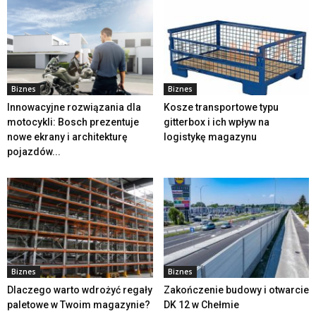
Biznes
Biznes
Innowacyjne rozwiązania dla
Kosze transportowe typu
motocykli: Bosch prezentuje
gitterbox i ich wpływ na
nowe ekrany i architekturę
logistykę magazynu
pojazdów...
Biznes
Biznes
Dlaczego warto wdrożyć regały
Zakończenie budowy i otwarcie
paletowe w Twoim magazynie?
DK 12 w Chełmie