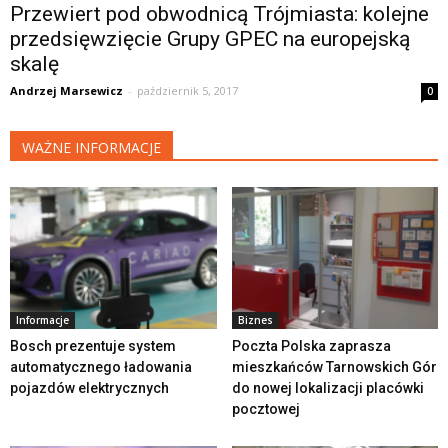
Przewiert pod obwodnicą Trójmiasta: kolejne
przedsięwzięcie Grupy GPEC na europejską
skalę
Andrzej Marsewicz
-
październik 5, 2017
0
WAŻNE INFORMACJE
Informacje
Biznes
Bosch prezentuje system
Poczta Polska zaprasza
automatycznego ładowania
mieszkańców Tarnowskich Gór
pojazdów elektrycznych
do nowej lokalizacji placówki
pocztowej