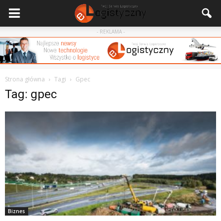
- REKLAMA -
Strona główna
Tagi
Gpec
Tag: gpec
Biznes