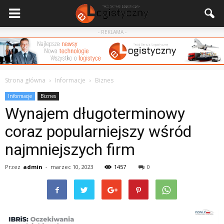
- REKLAMA -
Strona główna
Informacje
Biznes
Informacje
Biznes
Wynajem długoterminowy
coraz popularniejszy wśród
najmniejszych firm
Przez
admin
-
marzec 10, 2023
1457
0