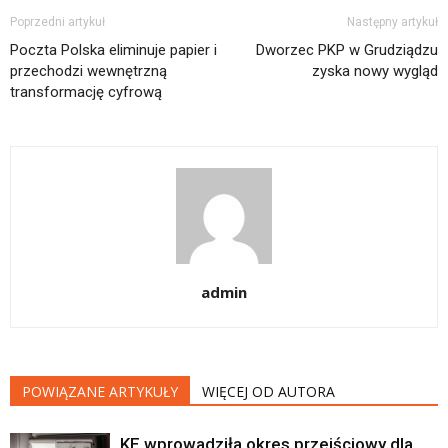
Poprzedni artykuł
Następny artykuł
Poczta Polska eliminuje papier i
Dworzec PKP w Grudziądzu
przechodzi wewnętrzną
zyska nowy wygląd
transformację cyfrową
admin
POWIĄZANE ARTYKUŁY
WIĘCEJ OD AUTORA
KE wprowadziła okres przejściowy dla