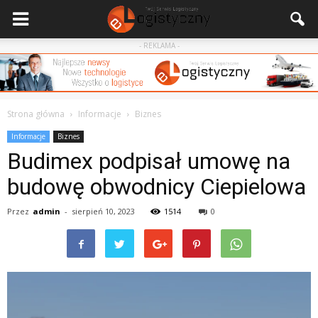
- REKLAMA -
Strona główna
Informacje
Biznes
Informacje
Biznes
Budimex podpisał umowę na
budowę obwodnicy Ciepielowa
Przez
admin
-
sierpień 10, 2023
1514
0