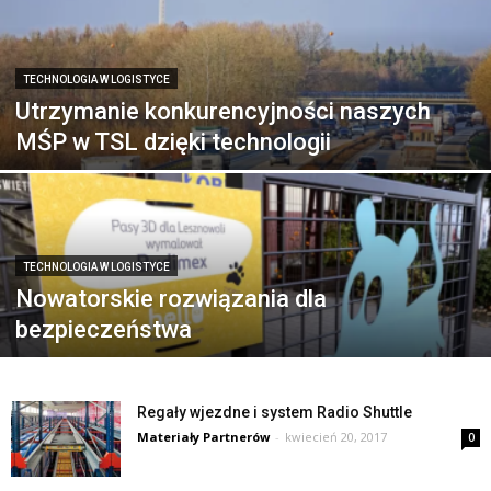
TECHNOLOGIA W LOGISTYCE
Utrzymanie konkurencyjności naszych
MŚP w TSL dzięki technologii
TECHNOLOGIA W LOGISTYCE
Nowatorskie rozwiązania dla
bezpieczeństwa
Regały wjezdne i system Radio Shuttle
Materiały Partnerów
-
kwiecień 20, 2017
0