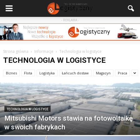
- REKLAMA -
Strona główna
Informacje
Technologia w logistyce
TECHNOLOGIA W LOGISTYCE
Biznes
Flota
Logistyka
Łańcuch dostaw
Magazyn
Praca
TECHNOLOGIA W LOGISTYCE
Mitsubishi Motors stawia na fotowoltaikę
w swoich fabrykach