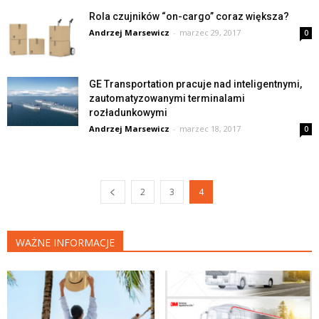
Rola czujników “on-cargo” coraz większa?
Andrzej Marsewicz
-
marzec 29, 2017
0
GE Transportation pracuje nad inteligentnymi,
zautomatyzowanymi terminalami
rozładunkowymi
Andrzej Marsewicz
-
marzec 18, 2017
0
2
3
4
WAŻNE INFORMACJE