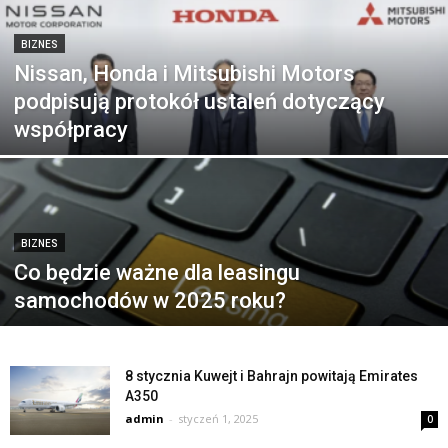
BIZNES
Nissan, Honda i Mitsubishi Motors
podpisują protokół ustaleń dotyczący
współpracy
BIZNES
Co będzie ważne dla leasingu
samochodów w 2025 roku?
8 stycznia Kuwejt i Bahrajn powitają Emirates
A350
admin
-
styczeń 1, 2025
0