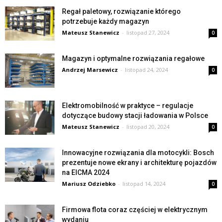
Regał paletowy, rozwiązanie którego
potrzebuje każdy magazyn
Mateusz Stanewicz
-
listopad 27, 2024
0
Magazyn i optymalne rozwiązania regałowe
Andrzej Marsewicz
-
listopad 24, 2024
0
Elektromobilność w praktyce – regulacje
dotyczące budowy stacji ładowania w Polsce
Mateusz Stanewicz
-
listopad 20, 2024
0
Innowacyjne rozwiązania dla motocykli: Bosch
prezentuje nowe ekrany i architekturę pojazdów
na EICMA 2024
Mariusz Odziebko
-
listopad 14, 2024
0
Firmowa flota coraz częściej w elektrycznym
wydaniu