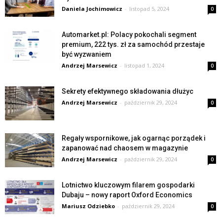
Daniela Jochimowicz
-
listopad 5, 2024
0
Automarket.pl: Polacy pokochali segment
premium, 222 tys. zł za samochód przestaje
być wyzwaniem
Andrzej Marsewicz
-
listopad 1, 2024
0
Sekrety efektywnego składowania dłużyc
Andrzej Marsewicz
-
październik 29, 2024
0
Regały wspornikowe, jak ogarnąc porządek i
zapanować nad chaosem w magazynie
Andrzej Marsewicz
-
październik 29, 2024
0
Lotnictwo kluczowym filarem gospodarki
Dubaju – nowy raport Oxford Economics
Mariusz Odziebko
-
październik 29, 2024
0