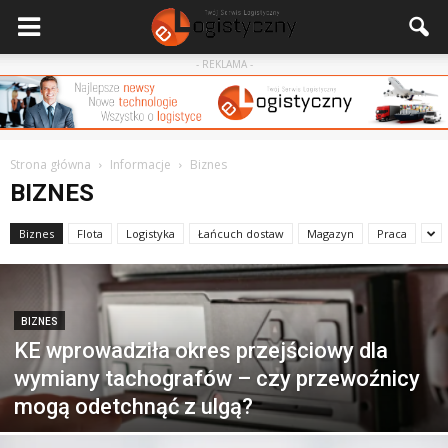
- REKLAMA -
Strona główna
Informacje
Biznes
BIZNES
Biznes
Flota
Logistyka
Łańcuch dostaw
Magazyn
Praca
BIZNES
KE wprowadziła okres przejściowy dla
wymiany tachografów – czy przewoźnicy
mogą odetchnąć z ulgą?