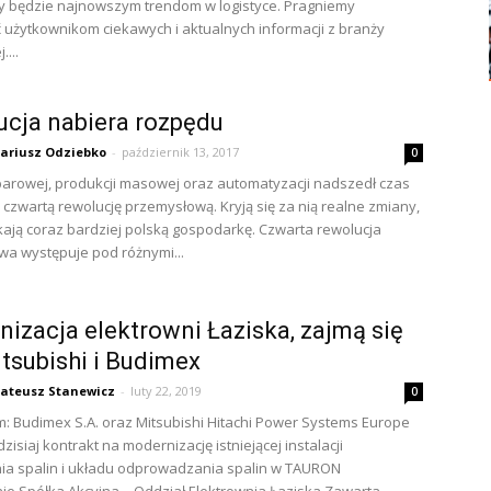
y będzie najnowszym trendom w logistyce. Pragniemy
 użytkownikom ciekawych i aktualnych informacji z branży
....
cja nabiera rozpędu
ariusz Odziebko
-
październik 13, 2017
0
arowej, produkcji masowej oraz automatyzacji nadszedł czas
, czwartą rewolucję przemysłową. Kryją się za nią realne zmiany,
kają coraz bardziej polską gospodarkę. Czwarta rewolucja
a występuje pod różnymi...
izacja elektrowni Łaziska, zajmą się
tsubishi i Budimex
ateusz Stanewicz
-
luty 22, 2019
0
: Budimex S.A. oraz Mitsubishi Hitachi Power Systems Europe
zisiaj kontrakt na modernizację istniejącej instalacji
ia spalin i układu odprowadzania spalin w TAURON