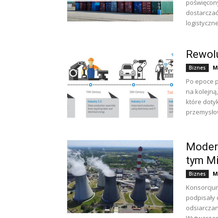
poświęcon
dostarczać
logistycznej
Rewolu
M
Biznes
Po epoce p
na kolejną
które doty
przemysłow
Modern
tym Mi
M
Biznes
Konsorcjum
podpisały d
odsiarczan