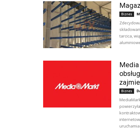
Magaz
M
Biznes
Zdecydowa
składowani
tarcica, wi
aluminiowe
Media 
obsług
zajmie 
D
Biznes
MediaMarkt
powierzyła
kontraktow
internetow
uruchamia 