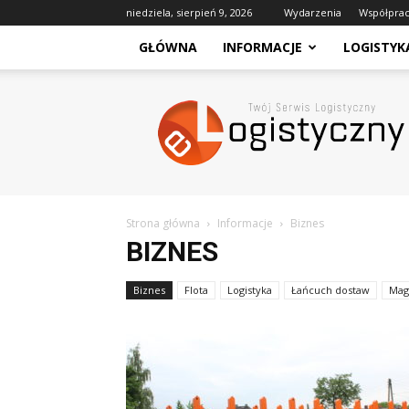
niedziela, sierpień 9, 2026
Wydarzenia
Współpra
GŁÓWNA
INFORMACJE
LOGISTYK
eLogistyczny
–
Twój
Serwis
Logistyczny
Strona główna
Informacje
Biznes
BIZNES
Biznes
Flota
Logistyka
Łańcuch dostaw
Mag