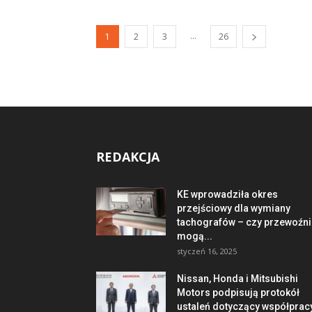
...
1
2
3
26
REDAKCJA
KE wprowadziła okres
przejściowy dla wymiany
tachografów – czy przewoźni
mogą...
styczeń 16, 2025
Nissan, Honda i Mitsubishi
Motors podpisują protokół
ustaleń dotyczący współprac