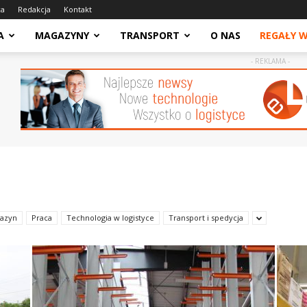
ca
Redakcja
Kontakt
A
MAGAZYNY
TRANSPORT
O NAS
REGAŁY 
- REKLAMA -
azyn
Praca
Technologia w logistyce
Transport i spedycja