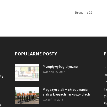
Strona 1 z 26
POPULARNE POSTY
P
Przepływy logistyczne
I
kwiecień 25, 2017
B
cy
Lo
Te
Magazyn stali – składowania
stali w kręgach i arkuszy blach
Tr
styczeń 18, 2018
Fl
y