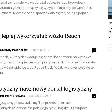
rę lat temu mało kto wyobrażał sobie, że jego hybrydowy
utomatycznie przełączy się w tryb elektryczny po wjechaniu
 miasta. Niewiele osób spodziewało się też, że jego pojazd...
B
No
tr
ra
jlepiej wykorzystać wózki Reach
of
?
ateriały Partnerów
-
lipiec 18, 2017
0
ch, w których składuje się spore ilości towaru na wysokich
 szybkość i bezpieczeństwo pracy są bardzo istotne doskonale
ię wózki widłowe typu Reach Truck. Wózki widłowe wysokiego
a...
styczny, nasz nowy portal logistyczny
ndrzej Marsewicz
-
czerwiec 1, 2017
0
ogistyczny.pl powstał z myślą o przedsiębiorcach
alnych za przyszłość polskiego rynku logistyki i zakupów i