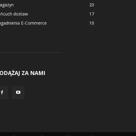
agazyn
20
ańcuch dostaw
17
agadnienia E-Commerce
10
ODĄŻAJ ZA NAMI