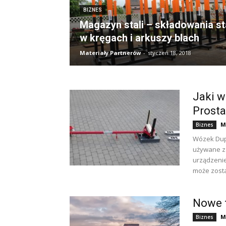
BIZNES
Magazyn stali – składowania st
w kręgach i arkuszy blach
Materiały Partnerów
-
styczeń 18, 2018
Jaki 
Prosta
M
Biznes
Wózek Dupl
używane z 
urządzeni
może zosta
Nowe t
M
Biznes