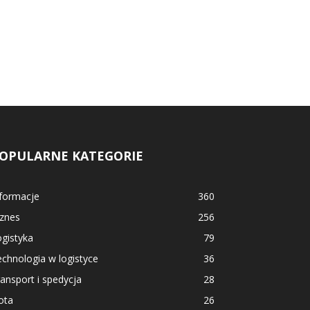
OPULARNE KATEGORIE
nformacje
360
iznes
256
gistyka
79
chnologia w logistyce
36
ansport i spedycja
28
ota
26