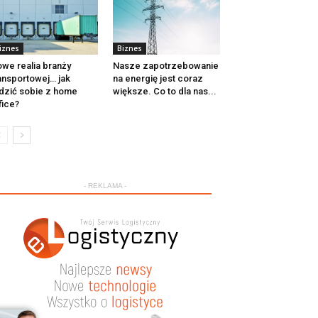
iznes
Biznes
we realia branży
Nasze zapotrzebowanie
ansportowej… jak
na energię jest coraz
dzić sobie z home
większe. Co to dla nas...
fice?
- REKLAMA -