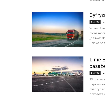
Wytwarzani
Cyfryz
D
Biznes
Wzrost kos
coraz mocn
„paliwa” d
Polska post
Linie 
pasaż
D
Biznes
23 czerwca
najnowsze 
międzynar
odwiedzają