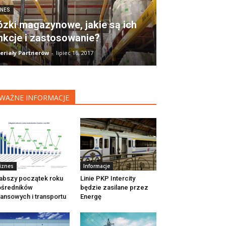
ZNES
zki magazynowe, jakie są ich
nkcje i zastosowanie?
eriały Partnerów
-
lipiec 16, 2017
WAŻNE INFORMACJE
iznes
Informacje
abszy początek roku
Linie PKP Intercity
ośredników
będzie zasilane przez
nansowych i transportu
Energę