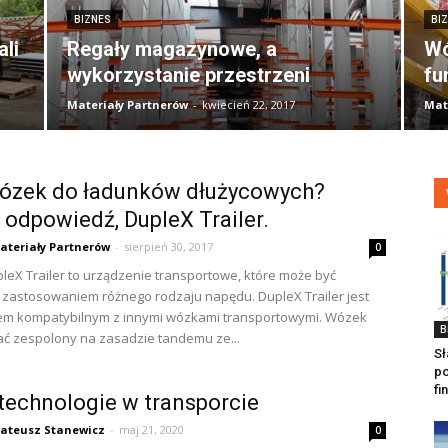
BIZNES
BI
ali
Regały magazynowe, a
Wó
wykorzystanie przestrzeni
fu
Materiały Partnerów
-
kwiecień 22, 2017
Mat
wózek do ładunków dłużycowych?
 odpowiedź, DupleX Trailer.
ateriały Partnerów
-
sierpień 30, 2017
0
eX Trailer to urządzenie transportowe, które może być
zastosowaniem różnego rodzaju napędu. DupleX Trailer jest
em kompatybilnym z innymi wózkami transportowymi. Wózek
B
ć zespolony na zasadzie tandemu ze...
Sł
p
fi
echnologie w transporcie
ateusz Stanewicz
-
maj 21, 2020
0