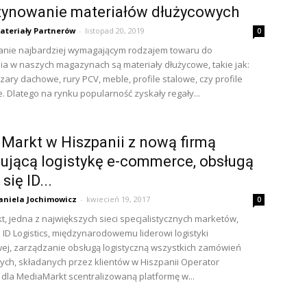
ynowanie materiałów dłużycowych
ateriały Partnerów
-
listopad 20, 2019
0
nie najbardziej wymagającym rodzajem towaru do
a w naszych magazynach są materiały dłużycowe, takie jak:
ązary dachowe, rury PCV, meble, profile stalowe, czy profile
. Dlatego na rynku popularność zyskały regały...
Markt w Hiszpanii z nową firmą
ującą logistykę e-commerce, obsługą
się ID...
aniela Jochimowicz
-
kwiecień 19, 2017
0
, jedna z największych sieci specjalistycznych marketów,
 ID Logistics, międzynarodowemu liderowi logistyki
ej, zarządzanie obsługą logistyczną wszystkich zamówień
ych, składanych przez klientów w Hiszpanii Operator
dla MediaMarkt scentralizowaną platformę w...