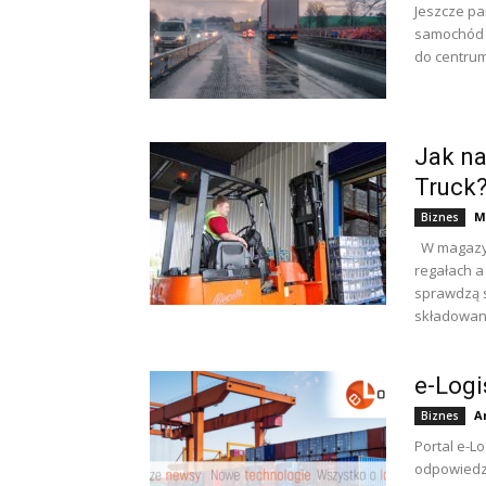
Jeszcze pa
samochód a
do centrum
Jak na
Truck
M
Biznes
W magazyna
regałach a
sprawdzą s
składowani
e-Logi
A
Biznes
Portal e-L
odpowiedzi