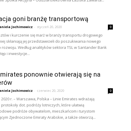
e Spółka Akcyjna – Oddział Elektrownia Łaziska Zawarta...
acja goni branżę transportową
aniela Jochimowicz
-
styczeń 20, 2020
0
ztów i kurczenie się marż w branży transportu drogowego
iej skłaniają jej przedstawicieli do poszukiwania nowego
o rozwoju. Według analityków sektora TSL w Santander Bank
ęp i inwestycje...
Emirates ponownie otwierają się na
erów
aniela Jochimowicz
-
czerwiec 20, 2020
0
 2020 r. – Warszawa, Polska – Linie Emirates wdrażają
protokoły dot. podróży lotniczych, które ułatwią
odowe podróże obywatelom, mieszkańcom i turystom
cym Zjednoczone Emiraty Arabskie, a także otworzą...