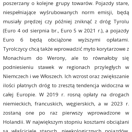
poszerzany o kolejne grupy towarów. Pojazdy stare,
niespełniające wyśrubowanych norm emisji, będą
musiały prędzej czy później zniknąć z dróg Tyrolu
(Euro 4 od sierpnia br., Euro 5 w 2021 r.), a pojazdy
Euro 6 będą obciążone wyższymi opłatami.
Tyrolczycy chcą także wprowadzić myto korytarzowe z
Monachium do Werony, ale to równałoby się
podniesieniu stawek w regionach przyległych w
Niemczech i we Włoszech. Ich wzrost oraz zwiększanie
ilości płatnych dróg to zresztą tendencja widoczna w
całej Europie. W 2019 r. rosną opłaty na drogach
niemieckich, francuskich, węgierskich, a w 2023 r.
zostaną one po raz pierwszy wprowadzone w
Holandii. W największym stopniu kosztami obciążani
są właściciele starych, nieekologicznych pojazdów.