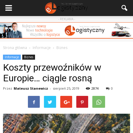
- REKLAMA -
Strona główna
Informacje
Biznes
Informacje
Biznes
Koszty przewoźników w
Europie… ciągle rosną
Przez
Mateusz Stanewicz
-
sierpień 25, 2019
2874
0