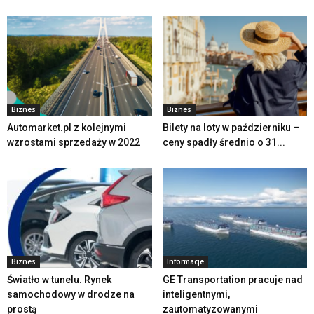
Biznes
Biznes
Automarket.pl z kolejnymi
Bilety na loty w październiku –
wzrostami sprzedaży w 2022
ceny spadły średnio o 31...
Biznes
Informacje
Światło w tunelu. Rynek
GE Transportation pracuje nad
samochodowy w drodze na
inteligentnymi,
prostą
zautomatyzowanymi