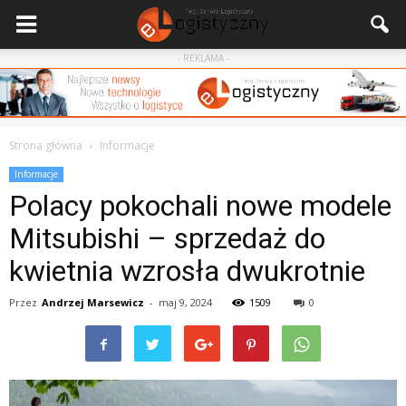
- REKLAMA -
Strona główna
Informacje
Informacje
Polacy pokochali nowe modele
Mitsubishi – sprzedaż do
kwietnia wzrosła dwukrotnie
Przez
Andrzej Marsewicz
-
maj 9, 2024
1509
0