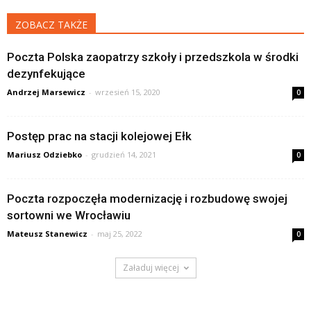
ZOBACZ TAKŻE
Poczta Polska zaopatrzy szkoły i przedszkola w środki
dezynfekujące
Andrzej Marsewicz
-
wrzesień 15, 2020
0
Postęp prac na stacji kolejowej Ełk
Mariusz Odziebko
-
grudzień 14, 2021
0
Poczta rozpoczęła modernizację i rozbudowę swojej
sortowni we Wrocławiu
Mateusz Stanewicz
-
maj 25, 2022
0
Załaduj więcej