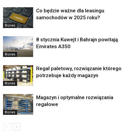
Co będzie ważne dla leasingu
samochodów w 2025 roku?
Biznes
8 stycznia Kuwejt i Bahrajn powitają
Emirates A350
Biznes
Regał paletowy, rozwiązanie którego
potrzebuje każdy magazyn
Biznes
Magazyn i optymalne rozwiązania
regałowe
Biznes