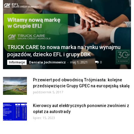
TRUCK CARE to nowa marka na rynku wynajmu
pojazdów, dziecko EFL i grupy DBK
Daniela Jochimowicz
-
maj 1, 2021
0
Informacje
Przewiert pod obwodnicą Trójmiasta: kolejne
przedsięwzięcie Grupy GPEC na europejską skalę
październik 5, 2017
Kierowcy aut elektrycznych ponownie zwolnieni z
opłat za autostrady
lipiec 15, 2023