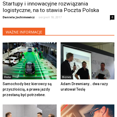
Startupy i innowacyjne rozwiązania
logistyczne, na to stawia Poczta Polska
Daniela Jochimowicz
-
sierpień 18, 2017
0
WAŻNE INFORMACJE
Flota
Biznes
Samochody bez kierowcy są
Adam Drewniany… dwa razy
przyszłością, a prawa jazdy
uratował Teslę
przestaną być potrzebne.