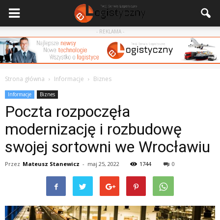
- REKLAMA -
Strona główna
Informacje
Biznes
Informacje
Biznes
Poczta rozpoczęła
modernizację i rozbudowę
swojej sortowni we Wrocławiu
Przez
Mateusz Stanewicz
-
maj 25, 2022
1744
0