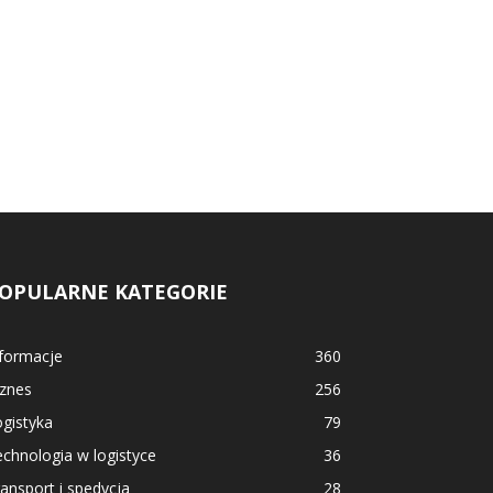
OPULARNE KATEGORIE
nformacje
360
iznes
256
gistyka
79
chnologia w logistyce
36
ansport i spedycja
28