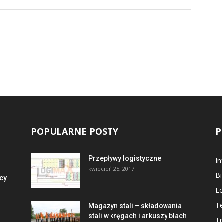
POPULARNE POSTY
P
Przepływy logistyczne
I
kwiecień 25, 2017
B
cy
Lo
Te
Magazyn stali – składowania
stali w kręgach i arkuszy blach
Tr