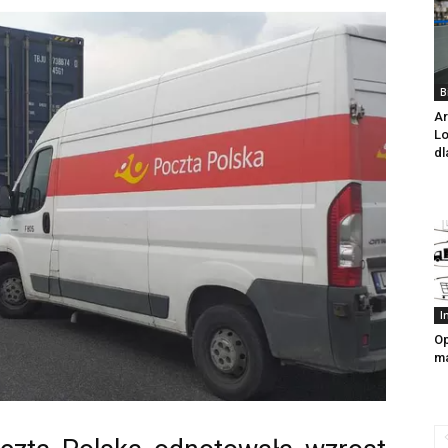
B
Ar
Lo
dl
I
Op
m