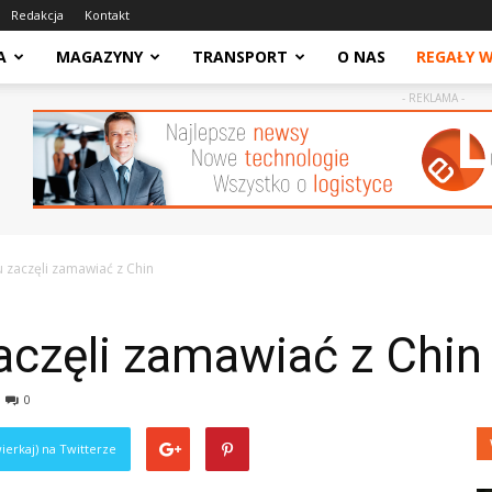
Redakcja
Kontakt
A
MAGAZYNY
TRANSPORT
O NAS
REGAŁY 
- REKLAMA -
 zaczęli zamawiać z Chin
aczęli zamawiać z Chin
0
ierkaj) na Twitterze