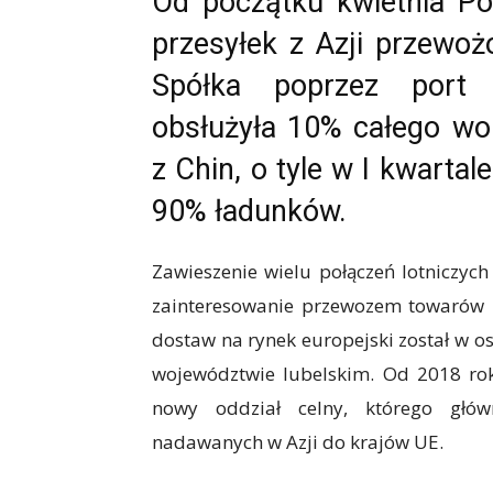
Od początku kwietnia Po
przesyłek z Azji przewoż
Spółka poprzez port 
obsłużyła 10% całego wo
z Chin, o tyle w I kwartal
90% ładunków.
Zawieszenie wielu połączeń lotniczyc
zainteresowanie przewozem towarów 
dostaw na rynek europejski został w o
województwie lubelskim. Od 2018 roku
nowy oddział celny, którego głó
nadawanych w Azji do krajów UE.