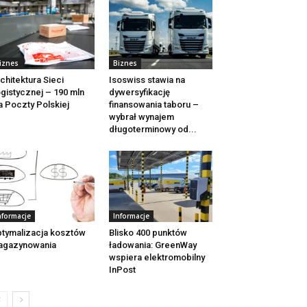
iznes
Biznes
chitektura Sieci
Isoswiss stawia na
gistycznej – 190 mln
dywersyfikację
a Poczty Polskiej
finansowania taboru –
wybrał wynajem
długoterminowy od...
nformacje
Informacje
tymalizacja kosztów
Blisko 400 punktów
agazynowania
ładowania: GreenWay
wspiera elektromobilny
InPost