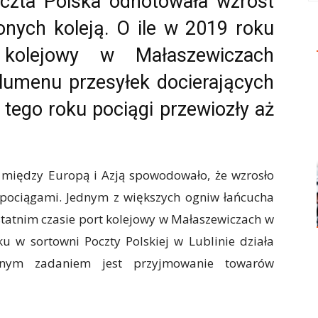
czta Polska odnotowała wzrost
onych koleją. O ile w 2019 roku
kolejowy w Małaszewiczach
lumenu przesyłek docierających
e tego roku pociągi przewiozły aż
h między Europą i Azją spowodowało, że wzrosło
pociągami. Jednym z większych ogniw łańcucha
statnim czasie port kolejowy w Małaszewiczach w
 w sortowni Poczty Polskiej w Lublinie działa
wnym zadaniem jest przyjmowanie towarów