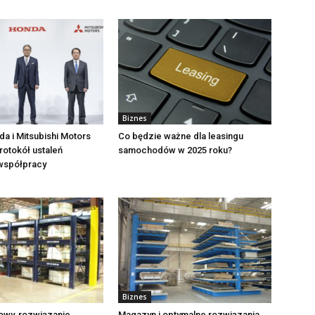
Biznes
da i Mitsubishi Motors
Co będzie ważne dla leasingu
rotokół ustaleń
samochodów w 2025 roku?
współpracy
Biznes
owy, rozwiązanie
Magazyn i optymalne rozwiązania