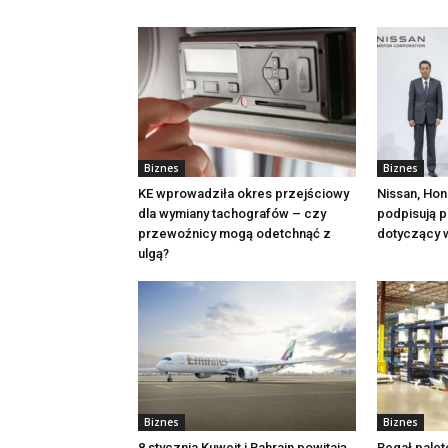
Biznes
Biznes
KE wprowadziła okres przejściowy
Nissan, Hon
dla wymiany tachografów – czy
podpisują p
przewoźnicy mogą odetchnąć z
dotyczący 
ulgą?
Biznes
Biznes
8 stycznia Kuwejt i Bahrajn powitają
Regał palet