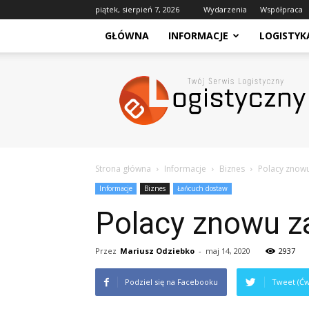
piątek, sierpień 7, 2026
Wydarzenia
Współpraca
GŁÓWNA
INFORMACJE
LOGISTYK
eLogistyczny
–
Twój
Serwis
Logistyczny
Strona główna
Informacje
Biznes
Polacy znowu
Informacje
Biznes
Łańcuch dostaw
Polacy znowu z
Przez
Mariusz Odziebko
-
maj 14, 2020
2937
Podziel się na Facebooku
Tweet (Ćw