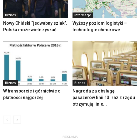
Biznes
Informacje
Nowy Chiński “jedwabny szlak”.
Wyższy poziom logistyki –
Polska może wiele zyskać.
technologie chmurowe
Biznes
Biznes
W transporcie i górnictwie o
Nagroda za obsługę
płatności najgorzej
pasażerów linii 13. raz z rzędu
otrzymują linie...
- REKLAMA -