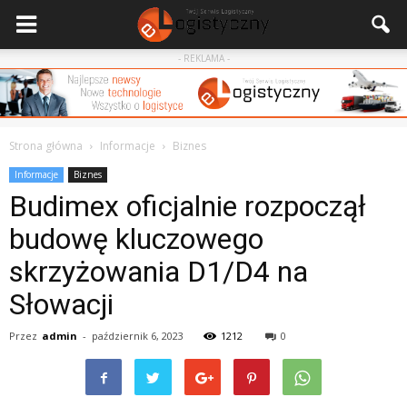
- REKLAMA -
Strona główna
Informacje
Biznes
Informacje
Biznes
Budimex oficjalnie rozpoczął
budowę kluczowego
‎skrzyżowania ‎D1/D4 na
Słowacji
Przez
admin
-
październik 6, 2023
1212
0