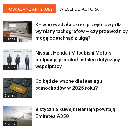
POWIĄZANE ARTYKUŁY
WIĘCEJ OD AUTORA
KE wprowadziła okres przejściowy dla
wymiany tachografów – czy przewoźnicy
mogą odetchnąć z ulgą?
Biznes
Nissan, Honda i Mitsubishi Motors
podpisują protokół ustaleń dotyczący
współpracy
Biznes
Co będzie ważne dla leasingu
samochodów w 2025 roku?
Biznes
8 stycznia Kuwejt i Bahrajn powitają
Emirates A350
Biznes