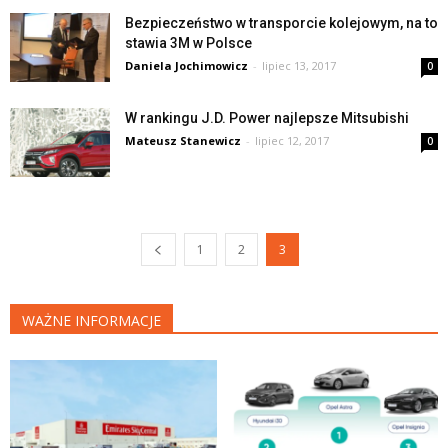
Bezpieczeństwo w transporcie kolejowym, na to
stawia 3M w Polsce
Daniela Jochimowicz
-
lipiec 13, 2017
0
W rankingu J.D. Power najlepsze Mitsubishi
Mateusz Stanewicz
-
lipiec 12, 2017
0
1
2
3
WAŻNE INFORMACJE