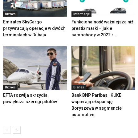
Biznes
Informacje
Emirates SkyCargo
Funkcjonalność ważniejsza niż
przywracają operacje w dwóch
prestiż marki – jakie
terminalach w Dubaju
samochody w 2022 r....
Biznes
Biznes
EFTA rozwija skrzydła i
Bank BNP Paribas i KUKE
powiększa szeregi pilotów
wspierają ekspansję
Boryszewa w segmencie
automotive