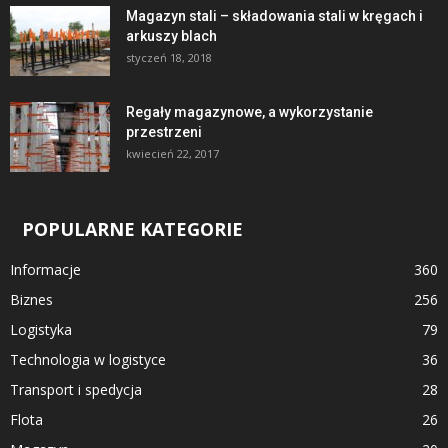
Magazyn stali – składowania stali w kręgach i
arkuszy blach
styczeń 18, 2018
Regały magazynowe, a wykorzystanie
przestrzeni
kwiecień 22, 2017
POPULARNE KATEGORIE
Informacje
360
Biznes
256
Logistyka
79
Technologia w logistyce
36
Transport i spedycja
28
Flota
26