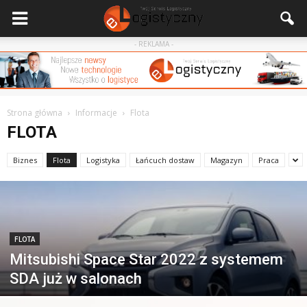
- REKLAMA -
Strona główna
Informacje
Flota
FLOTA
Biznes
Flota
Logistyka
Łańcuch dostaw
Magazyn
Praca
FLOTA
Mitsubishi Space Star 2022 z systemem
SDA już w salonach