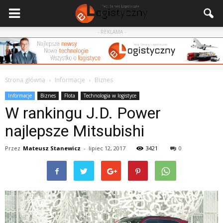
- REKLAMA -
Strona główna
Informacje
Biznes
Informacje
Biznes
Flota
Technologia w logistyce
W rankingu J.D. Power
najlepsze Mitsubishi
Przez
Mateusz Stanewicz
-
lipiec 12, 2017
3421
0